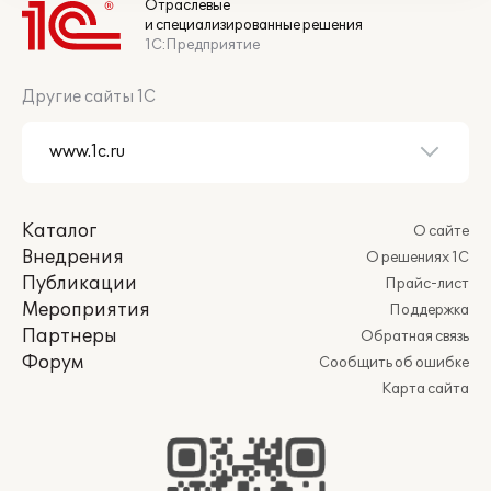
Отраслевые
и специализированные решения
1С:Предприятие
Другие сайты 1С
Каталог
О сайте
Внедрения
О решениях 1С
Публикации
Прайс-лист
Мероприятия
Поддержка
Партнеры
Обратная связь
Форум
Сообщить об ошибке
Карта сайта