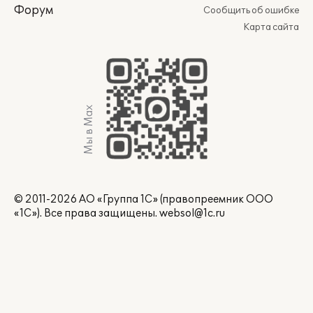
Форум
Сообщить об ошибке
Карта сайта
Мы в Max
© 2011-2026 АО «Группа 1С» (правопреемник ООО
«1С»). Все права защищены.
websol@1c.ru