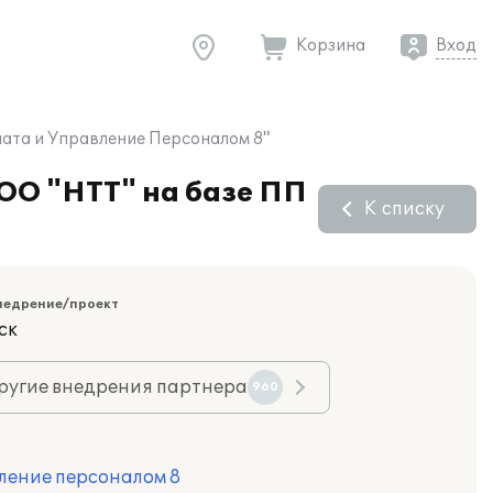
Корзина
Вход
лата и Управление Персоналом 8"
ООО "НТТ" на базе ПП
К списку
недрение/проект
ск
ругие внедрения партнера
960
ление персоналом 8