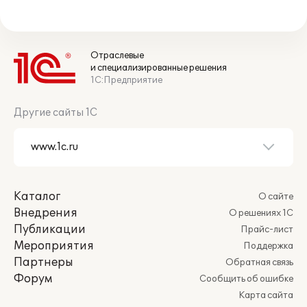
Отраслевые
и специализированные решения
1С:Предприятие
Другие сайты 1С
Каталог
О сайте
Внедрения
О решениях 1С
Публикации
Прайс-лист
Мероприятия
Поддержка
Партнеры
Обратная связь
Форум
Сообщить об ошибке
Карта сайта