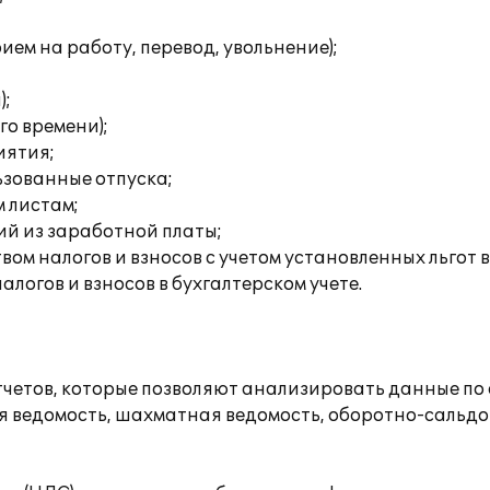
ем на работу, перевод, увольнение);
);
го времени);
иятия;
ьзованные отпуска;
 листам;
ий из заработной платы;
ом налогов и взносов с учетом установленных льгот 
логов и взносов в бухгалтерском учете.
етов, которые позволяют анализировать данные по о
я ведомость, шахматная ведомость, оборотно-сальдов