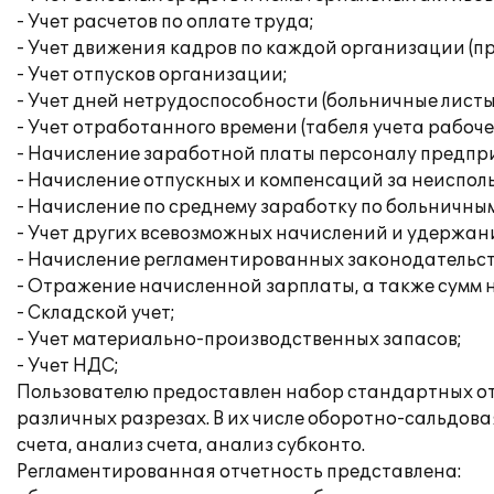
- Учет расчетов по оплате труда;
- Учет движения кадров по каждой организации (при
- Учет отпусков организации;
- Учет дней нетрудоспособности (больничные листы
- Учет отработанного времени (табеля учета рабоче
- Начисление заработной платы персоналу предпр
- Начисление отпускных и компенсаций за неиспол
- Начисление по среднему заработку по больничным
- Учет других всевозможных начислений и удержан
- Начисление регламентированных законодательств
- Отражение начисленной зарплаты, а также сумм на
- Складской учет;
- Учет материально-производственных запасов;
- Учет НДС;
Пользователю предоставлен набор стандартных отч
различных разрезах. В их числе оборотно-сальдова
счета, анализ счета, анализ субконто.
Регламентированная отчетность представлена: