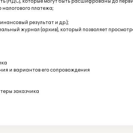
сть (НДС), которые могут быть расшифрованы до перв
о налогового платежа;
инансовый результат и др.);
льный журнал (архив), который позволяет просмотрет
ика
ния и вариантов его сопровождения
ютеры заказчика