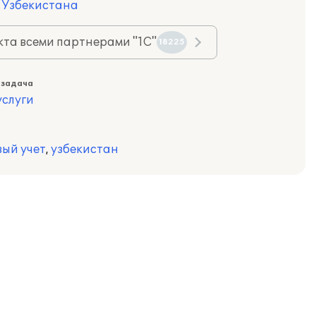
я Узбекистана
та всеми партнерами "1С"
18225
 задача
слуги
вый учет
,
узбекистан