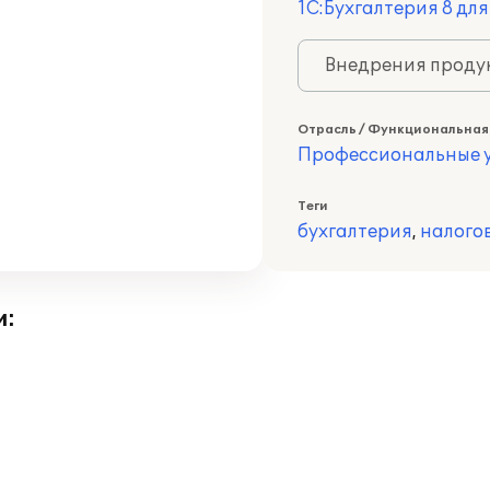
1С:Бухгалтерия 8 дл
Внедрения продук
Отрасль / Функциональная
Профессиональные у
Теги
бухгалтерия
,
налого
и: