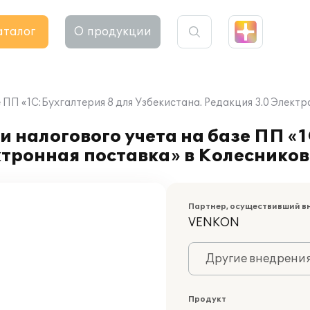
аталог
О продукции
 ПП «1С:Бухгалтерия 8 для Узбекистана. Редакция 3.0 Элект
 налогового учета на базе ПП «1
ктронная поставка» в Колеснико
Партнер, осуществивший в
VENKON
Другие внедрени
Продукт