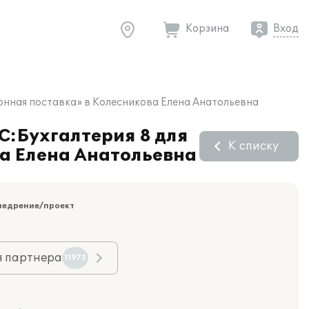
Корзина
Вход
ронная поставка» в Колесникова Елена Анатольевна
С:Бухгалтерия 8 для
К списку
ва Елена Анатольевна
недрение/проект
я партнера
11973