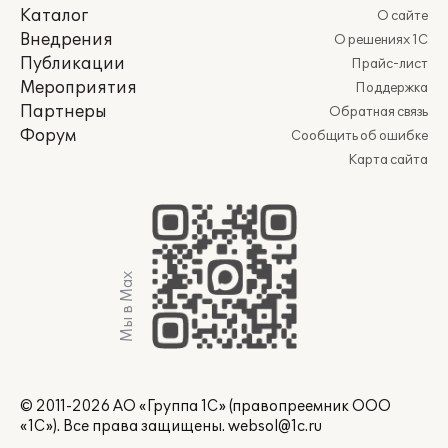
Каталог
О сайте
Внедрения
О решениях 1С
Публикации
Прайс-лист
Мероприятия
Поддержка
Партнеры
Обратная связь
Форум
Сообщить об ошибке
Карта сайта
Мы в Max
© 2011-2026 АО «Группа 1С» (правопреемник ООО
«1С»). Все права защищены.
websol@1c.ru