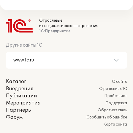
Отраслевые
и специализированные решения
1С:Предприятие
Другие сайты 1С
Каталог
О сайте
Внедрения
О решениях 1С
Публикации
Прайс-лист
Мероприятия
Поддержка
Партнеры
Обратная связь
Форум
Сообщить об ошибке
Карта сайта