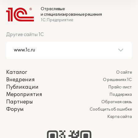
Отраслевые
и специализированные решения
1С:Предприятие
Другие сайты 1С
Каталог
О сайте
Внедрения
О решениях 1С
Публикации
Прайс-лист
Мероприятия
Поддержка
Партнеры
Обратная связь
Форум
Сообщить об ошибке
Карта сайта