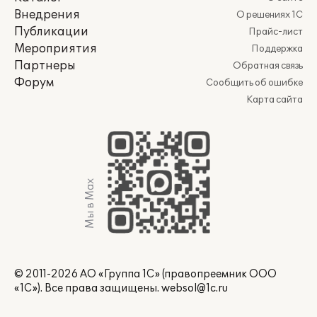
Внедрения
О решениях 1С
Публикации
Прайс-лист
Мероприятия
Поддержка
Партнеры
Обратная связь
Форум
Сообщить об ошибке
Карта сайта
Мы в Max
© 2011-2026 АО «Группа 1С» (правопреемник ООО
«1С»). Все права защищены.
websol@1c.ru