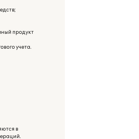
едств;
мный продукт
ового учета.
яются в
пераций.