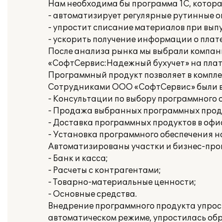
Нам необходима бы программа 1C, котора
- автоматизирует регулярные рутинные о
- упростит списание материалов при вып
- ускорить получение информации о плат
После анализа рынка мы выбрали компан
«СофтСервис:Надежный бухучет» на плат
Программный продукт позволяет в комплек
Сотрудниками ООО «СофтСервис» были 
- Консультации по выбору программного 
- Продажа выбранных программных прод
- Доставка программных продуктов в офи
- Установка программного обеспечения н
Автоматизированы участки и бизнес-про
- Банк и касса;
- Расчеты с контрагентами;
- Товарно-материальные ценности;
- Основные средства.
Внедрение программного продукта упрос
автоматическом режиме, упростилась обр