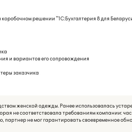
в коробочном решении "1С:Бухгалтерия 8 для Белару
ика
ния и вариантов его сопровождения
ютеры заказчика
ством женской одежды. Ранее использовалась устар
торая не соответствовала требованиям компании: ча
ю, партнер не мог гарантировать своевременное обн