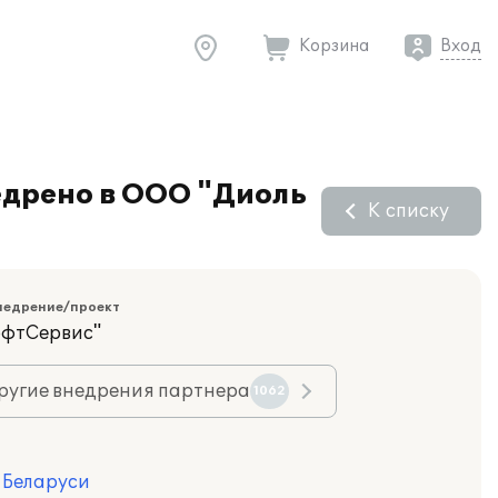
Корзина
Вход
дрено в ООО "Диоль
К списку
недрение/проект
офтСервис"
ругие внедрения партнера
1062
я Беларуси