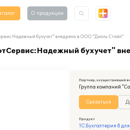
аталог
О продукции
рвис:Надежный бухучет" внедрено в ООО "Диоль Стайл"
тСервис:Надежный бухучет" вне
Партнер, осуществивший в
Группа компаний "С
Связаться
Д
Продукт
1С:Бухгалтерия 8 дл