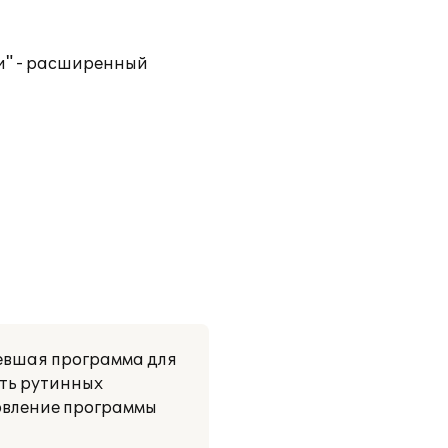
си" - расширенный
евшая программа для
сть рутинных
овление программы