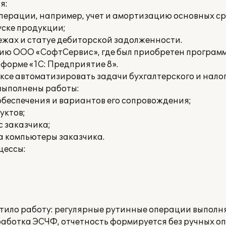
я:
перации, например, учет и амортизацию основных ср
уске продукции;
ежах и статуе дебиторской задолженности.
ию ООО «СофтСервис», где был приобретен програм
форме «1С: Предприятие 8».
се автоматизировать задачи бухгалтерского и налог
выполнены работы:
обеспечения и вариантов его сопровождения;
уктов;
с заказчика;
а компьютеры заказчика.
цессы:
тило работу: регулярные рутинные операции выполн
аботка ЭСЧФ, отчетность формируется без ручных о