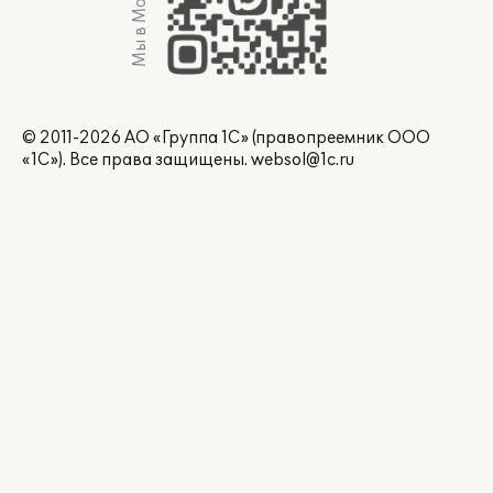
Мы в Max
© 2011-2026 АО «Группа 1С» (правопреемник ООО
«1С»). Все права защищены.
websol@1c.ru