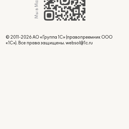
Мы в Max
© 2011-2026 АО «Группа 1С» (правопреемник ООО
«1С»). Все права защищены.
websol@1c.ru