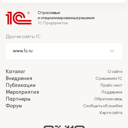
Отраслевые
и специализированные решения
1С:Предприятие
Другие сайты 1С
Каталог
О сайте
Внедрения
О решениях 1С
Публикации
Прайс-лист
Мероприятия
Поддержка
Партнеры
Обратная связь
Форум
Сообщить об ошибке
Карта сайта