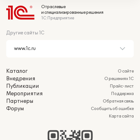
Отраслевые
и специализированные решения
1С:Предприятие
Другие сайты 1С
Каталог
О сайте
Внедрения
О решениях 1С
Публикации
Прайс-лист
Мероприятия
Поддержка
Партнеры
Обратная связь
Форум
Сообщить об ошибке
Карта сайта