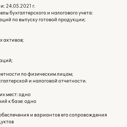
 24.05.2021 г.
ы бухгалтерского и налогового учета:
ций по выпуску готовой продукции;
х активов;
аций;
етности по физическим лицам;
галтерской и налоговой отчетности.
х мест: одно
й к базе: одно
обеспечения и вариантов его сопровождения
дуктов