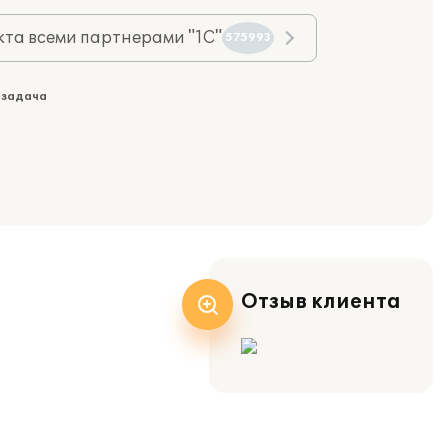
та всеми партнерами "1С"
575993
 задача
Отзыв клиента