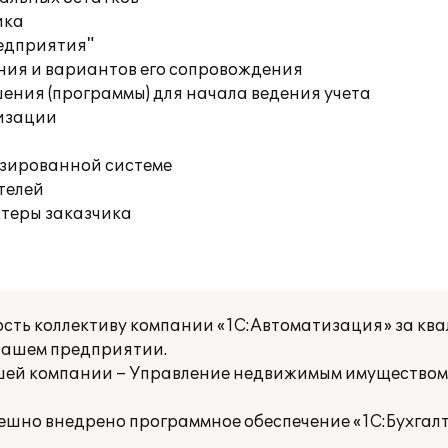
ика
редприятия"
ния и вариантов его сопровождения
ения (программы) для начала ведения учета
изации
изированной системе
телей
ютеры заказчика
сть коллективу компании «1С:Автоматизация» за к
нашем предприятии.
шей компании – Управление недвижимым имуществом
ешно внедрено программное обеспечение «1С:Бухгал