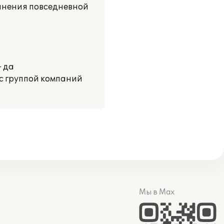
олнения повседневной
- да
с группой компаний
Мы в Max