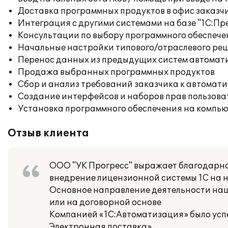
Доставка программных продуктов в офис заказч
Интеграция с другими системами на базе "1С:П
Консультации по выбору программного обеспече
Начальные настройки типового/отраслевого реш
Перенос данных из предыдущих систем автомат
Продажа выбранных программных продуктов
Сбор и анализ требований заказчика к автомат
Создание интерфейсов и наборов прав пользова
Установка программного обеспечения на компь
Отзыв клиента
ООО "УК Прогресс" выражает благодарно
внедрение лицензионной системы 1С на 
Основное направление деятельности на
или на договорной основе
Компанией «1С:Автоматизация» было усп
Электронная поставка»