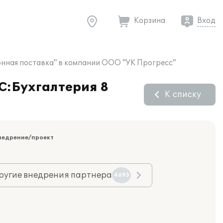
Корзина
Вход
ронная поставка" в компании ООО "УК Прогресс"
1С:Бухгалтерия 8
К списку
недрение/проект
ругие внедрения партнера
4693