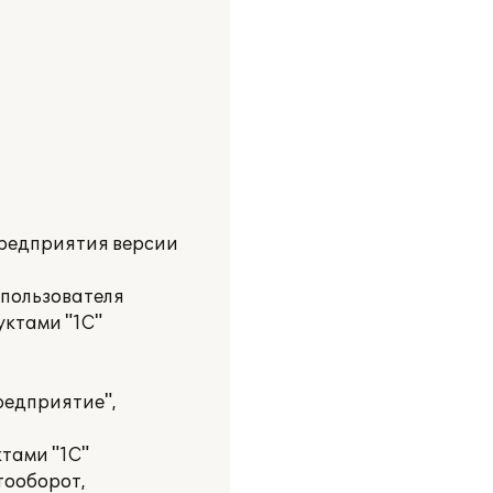
Предприятия версии
 пользователя
уктами "1С"
редприятие",
тами "1С"
тооборот,