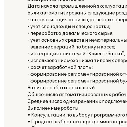
Дата начала промышленной эксплуатации:
Были автоматизированы следующие раздел
- автоматизация производственных опера
- учет спецодежды и спецоснастки;
- переработка давальческого сырья;
- учет основных средств и нематериальны
- ведение операций по банку и кассе;
- интеграция с системой "Клиент-Банка";
- использование механизма типовых опер
- расчет заработной платы;
- формирование регламентированной отч
- формирование регламентированной бух
Вариант работы: локальный
Общее число автоматизированных рабочи
Среднее число одновременных подключени
Выполненные работы
• Консультации по выбору программного 
• Продажа выбранных программных про