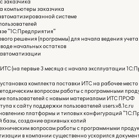
с заказчика
на компьютеры заказчика
 автоматизированной системе
пользователей
азе "1С:Предприятия"
вого решения (программы) для начала ведения учета
вводе начальных остатков
 автоматизации
ИТС (на первые 3 месяца с начала эксплуатации 1С:
 установка комплекта поставки ИТС на рабочее место
методическим вопросам работы с программными прод
ие пользователей с новыми материалами ИТС ПРОФ
упа к сайту поддержки пользователей users.v8.1c.ru
бновлению платформы и типовых конфигураций "1С:П
 базы, создание архивных копий
техническим вопросам работы с программными продук
тизации в компании существенно ускорился докумен