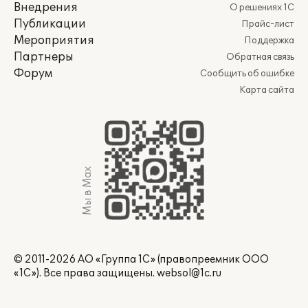
Внедрения
О решениях 1С
Публикации
Прайс-лист
Мероприятия
Поддержка
Партнеры
Обратная связь
Форум
Сообщить об ошибке
Карта сайта
Мы в Max
© 2011-2026 АО «Группа 1С» (правопреемник ООО
«1С»). Все права защищены.
websol@1c.ru