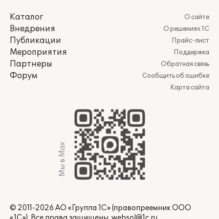
Каталог
О сайте
Внедрения
О решениях 1С
Публикации
Прайс-лист
Мероприятия
Поддержка
Партнеры
Обратная связь
Форум
Сообщить об ошибке
Карта сайта
Мы в Max
© 2011-2026 АО «Группа 1С» (правопреемник ООО
«1С»). Все права защищены.
websol@1c.ru