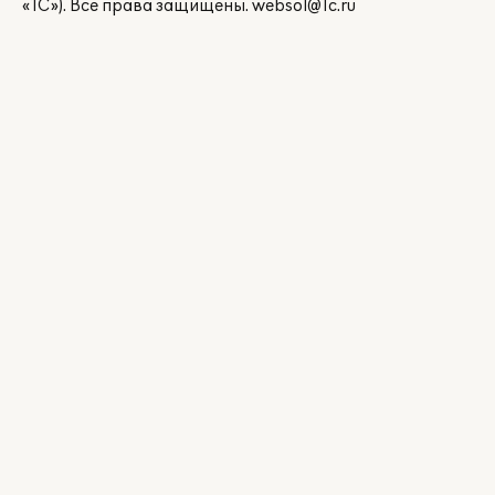
«1С»). Все права защищены.
websol@1c.ru