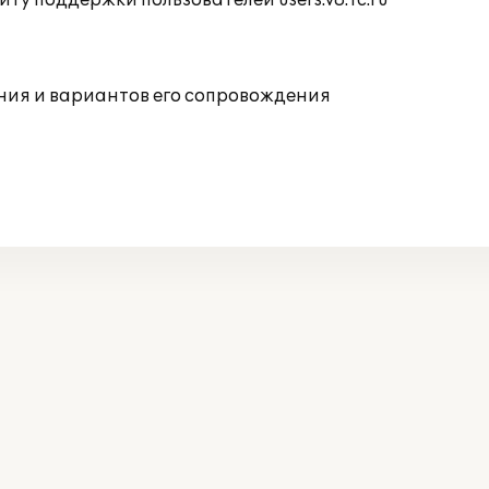
ту поддержки пользователей users.v8.1c.ru
ния и вариантов его сопровождения