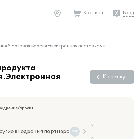
Корзина
Вход
ия 8.Базовая версия.Электронная поставка» в
продукта
ия.Электронная
К списку
недрение/проект
ругие внедрения партнера
708