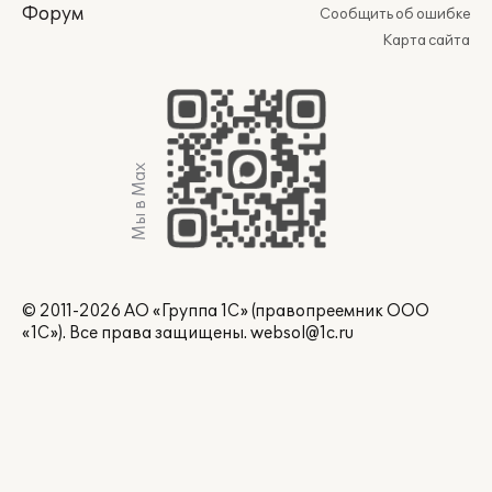
Форум
Сообщить об ошибке
Карта сайта
Мы в Max
© 2011-2026 АО «Группа 1С» (правопреемник ООО
«1С»). Все права защищены.
websol@1c.ru