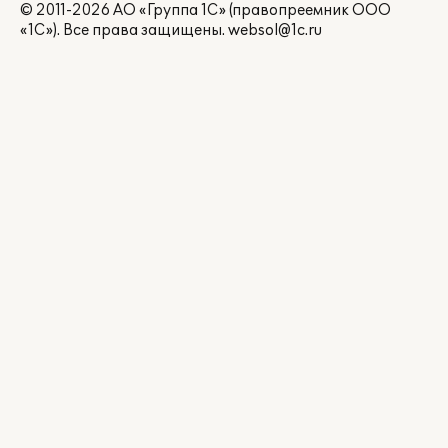
© 2011-2026 АО «Группа 1С» (правопреемник ООО
«1С»). Все права защищены.
websol@1c.ru