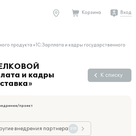
Корзина
Вход
 продукта «1С:Зарплата и кадры государственного
СЕЛКОВОЙ
лата и кадры
К списку
оставка»
недрение/проект
ругие внедрения партнера
215