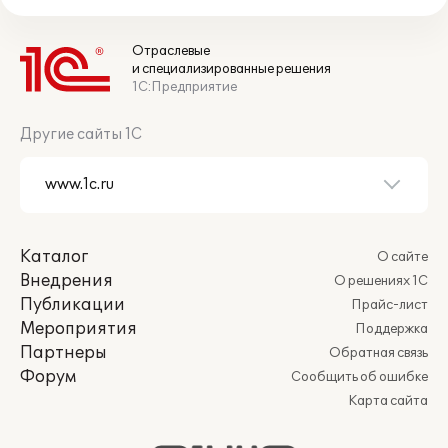
Отраслевые
и специализированные решения
1С:Предприятие
Другие сайты 1С
Каталог
О сайте
Внедрения
О решениях 1С
Публикации
Прайс-лист
Мероприятия
Поддержка
Партнеры
Обратная связь
Форум
Сообщить об ошибке
Карта сайта