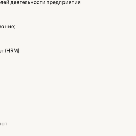
елей деятельности предприятия
вание;
т (HRM)
лат