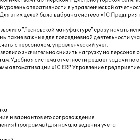
количеством партнерской и дистрибуторской сети, к
й уровень оперативности в управленческой отчетно
ля этих целей была выбрана система «1С:Предприяти
зволило "Лесновской мануфактуре" сразу начать ис
ы такие важные для повседневной деятельности уча
четы с персоналом, управленческий учет.
зволило значительно снизить нагрузку на персонал 
там. Удобная система отчетности решает задачи по 
мы автоматизации «1С:ERP Управление предприятие
ика
ния и вариантов его сопровождения
ения (программы) для начала ведения учета