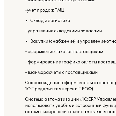
- взаиморасчеты с покупателями
-
учет продаж ТМЦ
Склад и логистика
-
управление складскими запасами
Закупки (снабжение) и управление от
- оформление заказов поставщикам
- формирование графика оплаты постав
- взаиморасчеты с поставщиками
Сопровождение: оформлено льготное сопр
1С:Предприятия версии ПРОФ).
Система автоматизации «1С:ERP Управле
использовать удобный встроенный функц
автоматизировали такие важные для наше