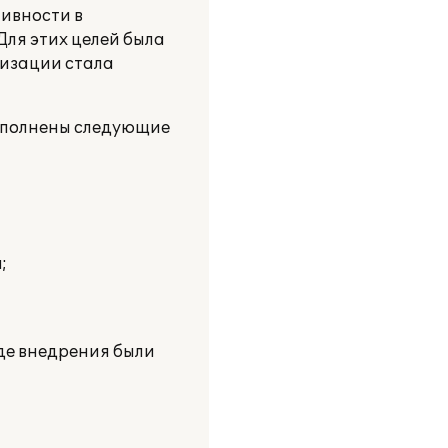
тивности в
ля этих целей была
тизации стала
выполнены следующие
;
оде внедрения были