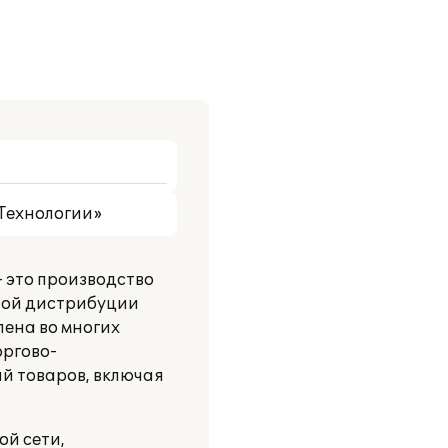
Технологии»
– это производство
овой дистрибуции
лена во многих
оргово-
й товаров, включая
ой сети,