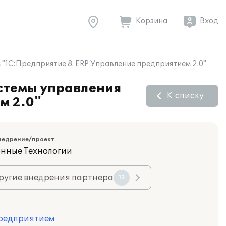
Корзина
Вход
"1С:Предприятие 8. ERP Управление предприятием 2.0"
стемы управления
К списку
м 2.0"
недрение/проект
нные Технологии
ругие внедрения партнера
12
предприятием