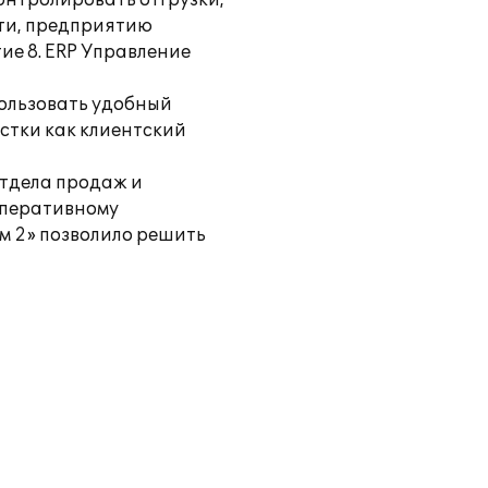
онтролировать отгрузки,
сти, предприятию
е 8. ERP Управление
пользовать удобный
стки как клиентский
отдела продаж и
оперативному
м 2» позволило решить