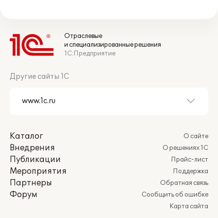
Отраслевые
и специализированные решения
1С:Предприятие
Другие сайты 1С
Каталог
О сайте
Внедрения
О решениях 1С
Публикации
Прайс-лист
Мероприятия
Поддержка
Партнеры
Обратная связь
Форум
Сообщить об ошибке
Карта сайта