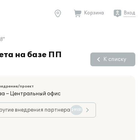
Корзина
Вход
8"
ета на базе ПП
К списку
недрение/проект
ва – Центральный офис
ругие внедрения партнера
29151