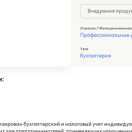
Внедрения продук
Отрасль / Функциональная
Профессиональные у
Теги
бухгалтерия
и:
тизирован бухгалтерский и налоговый учет индивиду
дит для предпринимателей, применяющих упрощенну