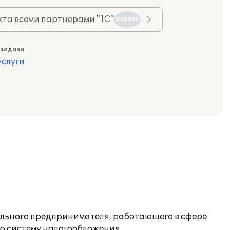
та всеми партнерами "1С"
575930
 задача
слуги
ального предпринимателя, работающего в сфере
ю систему налогообложения.