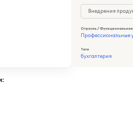
Внедрения продук
Отрасль / Функциональная
Профессиональные у
Теги
бухгалтерия
и: