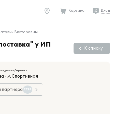
Корзина
Вход
 Натальи Викторовны
поставка" у ИП
К списку
недрение/проект
ва - м. Спортивная
я партнера
7797