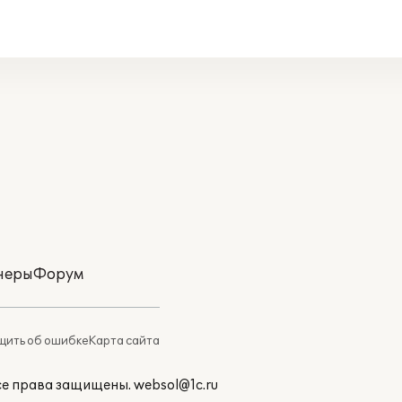
неры
Форум
ить об ошибке
Карта сайта
Все права защищены.
websol@1c.ru