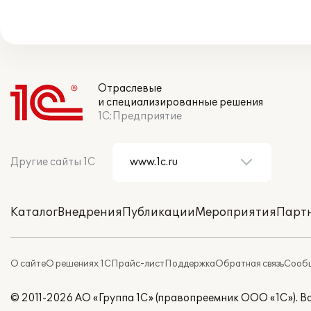
Отраслевые
и специализированные решения
1С:Предприятие
Другие сайты 1С
Каталог
Внедрения
Публикации
Мероприятия
Парт
О сайте
О решениях 1С
Прайс-лист
Поддержка
Обратная связь
Сообщ
© 2011-2026 АО «Группа 1С» (правопреемник ООО «1С»). 