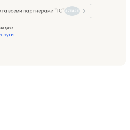
та всеми партнерами "1С"
575825
 задача
слуги