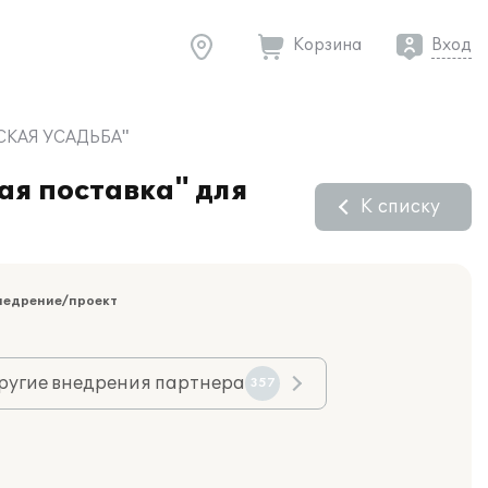
Корзина
Вход
ОВСКАЯ УСАДЬБА"
ая поставка" для
К списку
недрение/проект
ругие внедрения партнера
357