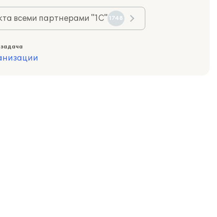
та всеми партнерами "1С"
1748
 задача
ганизации