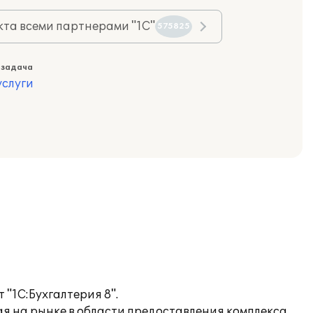
та всеми партнерами "1С"
575825
 задача
слуги
"1С:Бухгалтерия 8".
 на рынке в области предоставления комплекса