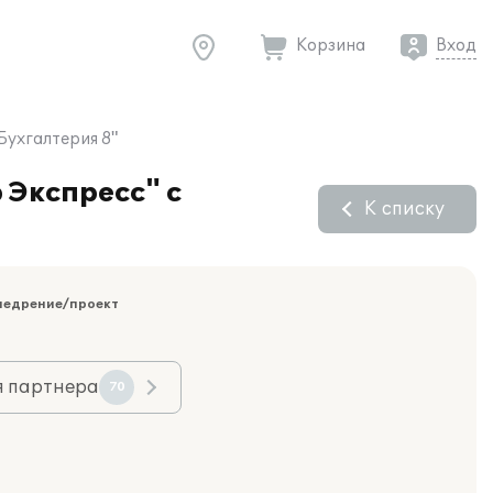
Корзина
Вход
Бухгалтерия 8"
 Экспресс" с
К списку
недрение/проект
я партнера
70