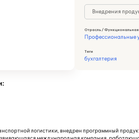
Внедрения продук
Отрасль / Функциональная
Профессиональные у
Теги
бухгалтерия
и:
спортной логистики, внедрен программный продукт 
развивающаяся международная компания, работающая