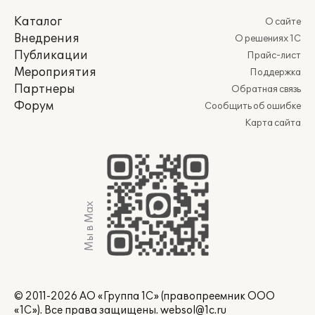
Каталог
О сайте
Внедрения
О решениях 1С
Публикации
Прайс-лист
Мероприятия
Поддержка
Партнеры
Обратная связь
Форум
Сообщить об ошибке
Карта сайта
Мы в Max
© 2011-2026 АО «Группа 1С» (правопреемник ООО
«1С»). Все права защищены.
websol@1c.ru