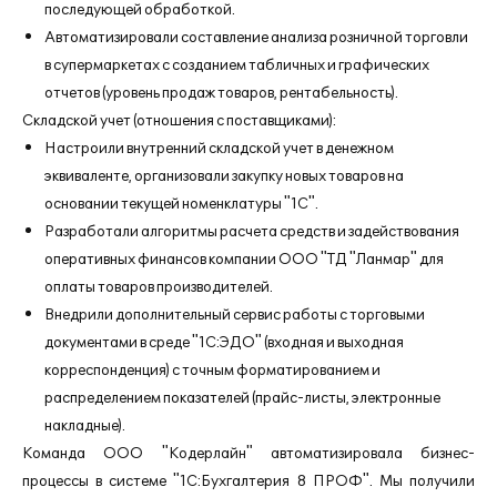
последующей обработкой.
Автоматизировали составление анализа розничной торговли
в супермаркетах с созданием табличных и графических
отчетов (уровень продаж товаров, рентабельность).
Складской учет (отношения с поставщиками):
Настроили внутренний складской учет в денежном
эквиваленте, организовали закупку новых товаров на
основании текущей номенклатуры "1С".
Разработали алгоритмы расчета средств и задействования
оперативных финансов компании ООО "ТД "Ланмар" для
оплаты товаров производителей.
Внедрили дополнительный сервис работы с торговыми
документами в среде "1С:ЭДО" (входная и выходная
корреспонденция) с точным форматированием и
распределением показателей (прайс-листы, электронные
накладные).
Команда ООО "Кодерлайн" автоматизировала бизнес-
процессы в системе "1С:Бухгалтерия 8 ПРОФ". Мы получили