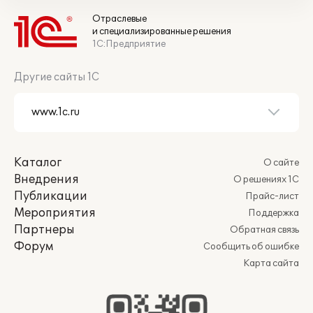
Отраслевые
и специализированные решения
1С:Предприятие
Другие сайты 1С
Каталог
О сайте
Внедрения
О решениях 1С
Публикации
Прайс-лист
Мероприятия
Поддержка
Партнеры
Обратная связь
Форум
Сообщить об ошибке
Карта сайта