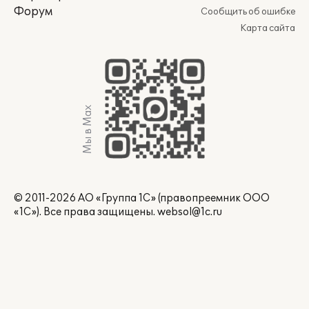
Форум
Сообщить об ошибке
Карта сайта
Мы в Max
© 2011-2026 АО «Группа 1С» (правопреемник ООО
«1С»). Все права защищены.
websol@1c.ru