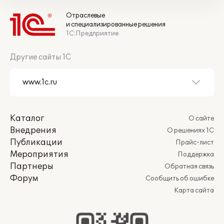
Отраслевые
и специализированные решения
1С:Предприятие
Другие сайты 1С
Каталог
О сайте
Внедрения
О решениях 1С
Публикации
Прайс-лист
Мероприятия
Поддержка
Партнеры
Обратная связь
Форум
Сообщить об ошибке
Карта сайта