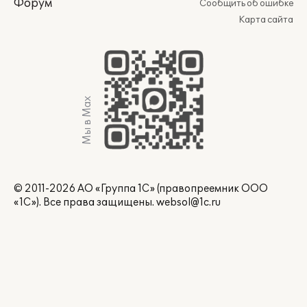
Форум
Сообщить об ошибке
Карта сайта
Мы в Max
© 2011-2026 АО «Группа 1С» (правопреемник ООО
«1С»). Все права защищены.
websol@1c.ru