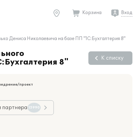
Корзина
Вход
ко Дениса Николаевича на базе ПП "1С:Бухгалтерия 8"
льного
К списку
:Бухгалтерия 8"
недрение/проект
я партнера
15990