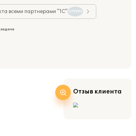
та всеми партнерами "1С"
575993
 задача
Отзыв клиента