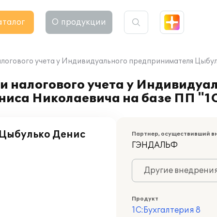
аталог
О продукции
алогового учета у Индивидуального предпринимателя Цыбуль
и налогового учета у Индивидуа
иса Николаевича на базе ПП "1С
Цыбулько Денис
Партнер, осуществивший в
ГЭНДАЛЬФ
Другие внедрени
Продукт
1С:Бухгалтерия 8