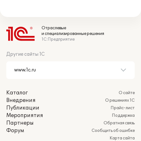
Отраслевые
и специализированные решения
1С:Предприятие
Другие сайты 1С
Каталог
О сайте
Внедрения
О решениях 1С
Публикации
Прайс-лист
Мероприятия
Поддержка
Партнеры
Обратная связь
Форум
Сообщить об ошибке
Карта сайта