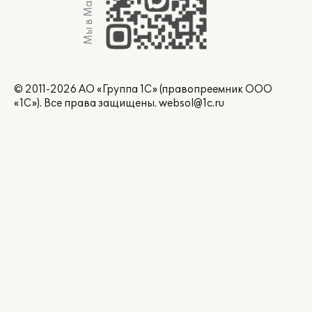
Мы в Max
© 2011-2026 АО «Группа 1С» (правопреемник ООО
«1С»). Все права защищены.
websol@1c.ru