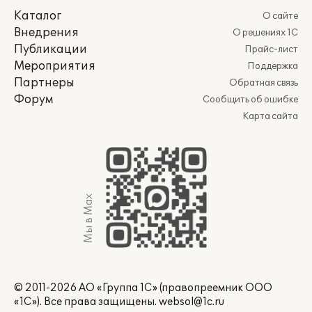
Каталог
О сайте
Внедрения
О решениях 1С
Публикации
Прайс-лист
Мероприятия
Поддержка
Партнеры
Обратная связь
Форум
Сообщить об ошибке
Карта сайта
Мы в Max
© 2011-2026 АО «Группа 1С» (правопреемник ООО
«1С»). Все права защищены.
websol@1c.ru