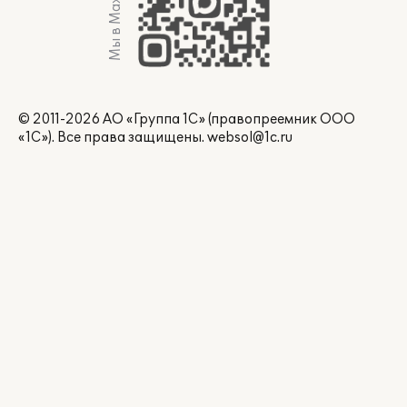
Мы в Max
© 2011-2026 АО «Группа 1С» (правопреемник ООО
«1С»). Все права защищены.
websol@1c.ru