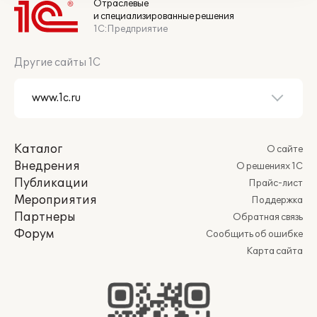
Отраслевые
и специализированные решения
1С:Предприятие
Другие сайты 1С
Каталог
О сайте
Внедрения
О решениях 1С
Публикации
Прайс-лист
Мероприятия
Поддержка
Партнеры
Обратная связь
Форум
Сообщить об ошибке
Карта сайта