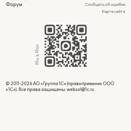
Форум
Сообщить об ошибке
Карта сайта
Мы в Max
© 2011-2026 АО «Группа 1С» (правопреемник ООО
«1С»). Все права защищены.
websol@1c.ru