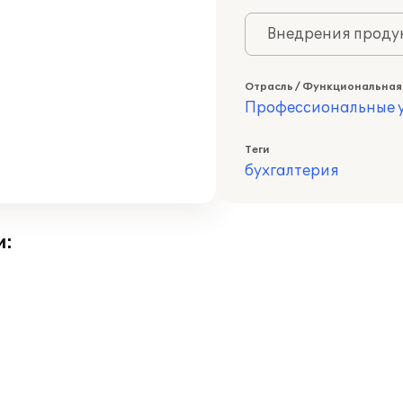
Внедрения продук
Отрасль / Функциональная
Профессиональные у
Теги
бухгалтерия
и: