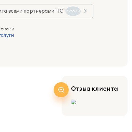
та всеми партнерами "1С"
575930
 задача
слуги
Отзыв клиента