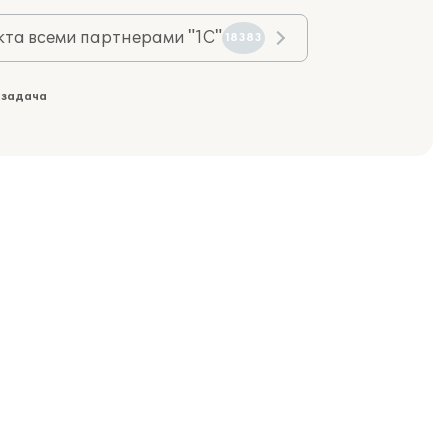
та всеми партнерами "1С"
18383
 задача