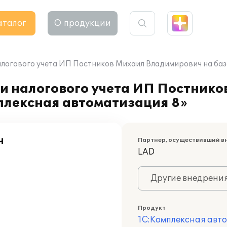
аталог
О продукции
алогового учета ИП Постников Михаил Владимирович на баз
 и налогового учета ИП Постник
плексная автоматизация 8»
ч
Партнер, осуществивший в
LAD
Другие внедрени
Продукт
1С:Комплексная авт