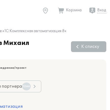
Корзина
Вход
е «1С:Комплексная автоматизация 8»
ов Михаил
К списку
недрение/проект
я партнера
1266
оматизация