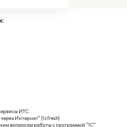
и:
сервисы ИТС
ерез Интернет" (1cfresh)
ким вопросам работы с программой "1С"