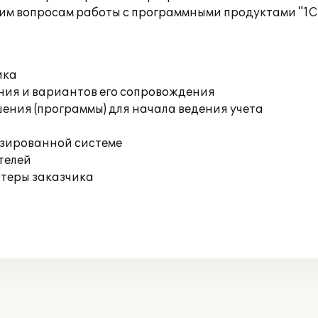
им вопросам работы с программными продуктами "1С
ика
ния и вариантов его сопровождения
ения (программы) для начала ведения учета
изированной системе
телей
ютеры заказчика