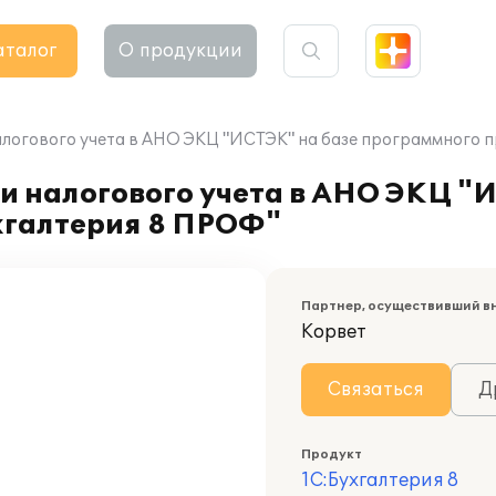
аталог
О продукции
алогового учета в АНО ЭКЦ "ИСТЭК" на базе программного 
и налогового учета в АНО ЭКЦ "
хгалтерия 8 ПРОФ"
Партнер, осуществивший в
Корвет
Связаться
Д
Продукт
1С:Бухгалтерия 8