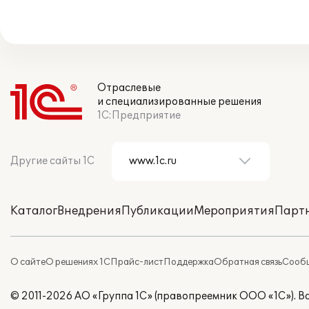
Отраслевые
и специализированные решения
1С:Предприятие
Другие сайты 1С
Каталог
Внедрения
Публикации
Мероприятия
Парт
О сайте
О решениях 1С
Прайс-лист
Поддержка
Обратная связь
Сообщ
© 2011-2026 АО «Группа 1С» (правопреемник ООО «1С»). 