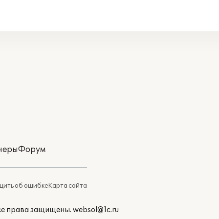
неры
Форум
ить об ошибке
Карта сайта
Все права защищены.
websol@1c.ru