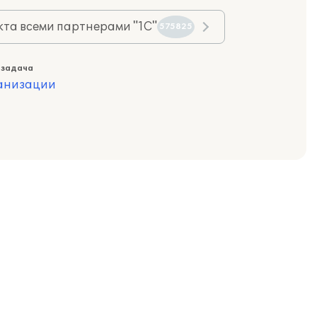
та всеми партнерами "1С"
575825
 задача
ганизации