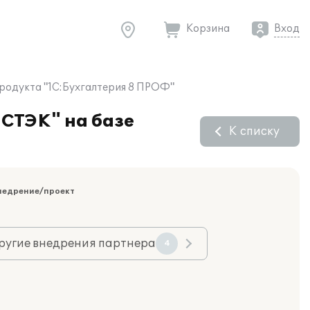
Корзина
Вход
продукта "1С:Бухгалтерия 8 ПРОФ"
ИСТЭК" на базе
К списку
недрение/проект
ругие внедрения партнера
4