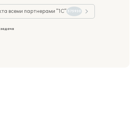
та всеми партнерами "1С"
575930
 задача