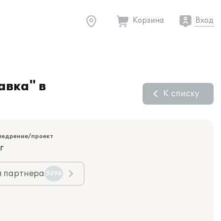
Корзина
Вход
авка" в
К списку
недрение/проект
г
я партнера
5298