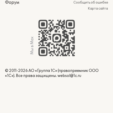
Форум
Сообщить об ошибке
Карта сайта
Мы в Max
© 2011-2026 АО «Группа 1С» (правопреемник ООО
«1С»). Все права защищены.
websol@1c.ru