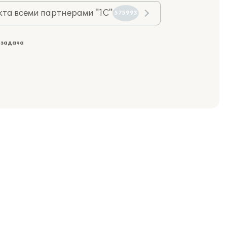
та всеми партнерами "1С"
575993
 задача