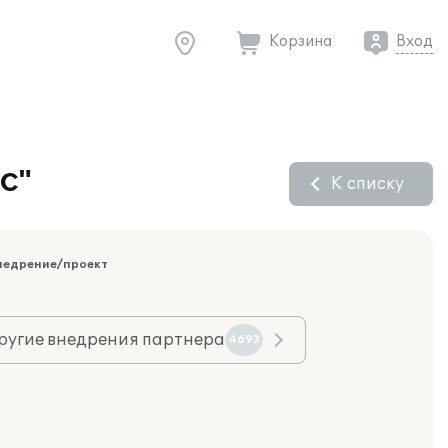
Корзина
Вход
УС"
К списку
недрение/проект
ругие внедрения партнера
4693