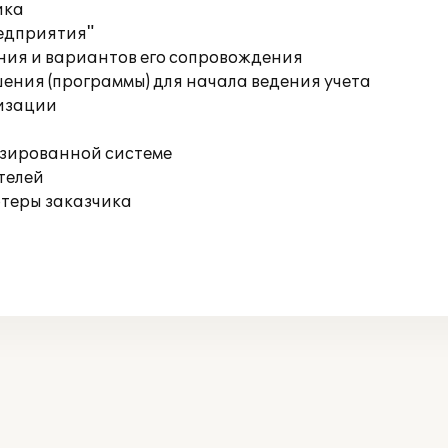
ика
редприятия"
ния и вариантов его сопровождения
ения (программы) для начала ведения учета
изации
изированной системе
телей
ютеры заказчика