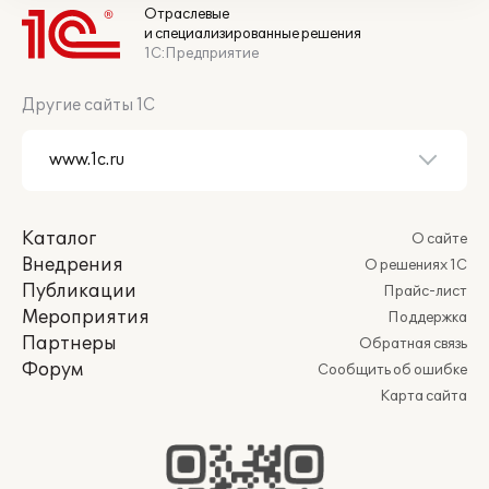
Отраслевые
и специализированные решения
1С:Предприятие
Другие сайты 1С
Каталог
О сайте
Внедрения
О решениях 1С
Публикации
Прайс-лист
Мероприятия
Поддержка
Партнеры
Обратная связь
Форум
Сообщить об ошибке
Карта сайта